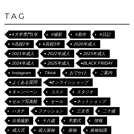
TAG
#大学専門1年
#撮影
#新作
#日記
#高校2年
#高校3年
2020年成人
2021年成人
2022年成人
2023年成人
2024年成人
2025年成人
BLACK FRIDAY
Instagram
Tiktok
おでかけ
ご案内
よくある質問
オンラインショップ
キャンペーン
コスメ
スタジオ
セルフ写真館
セール
ネットショップ
ハタチ
ファッション
三次市
二十歳
出張撮影
十八歳
卒業式
情報
成人式
成人振袖
振袖
振袖知識