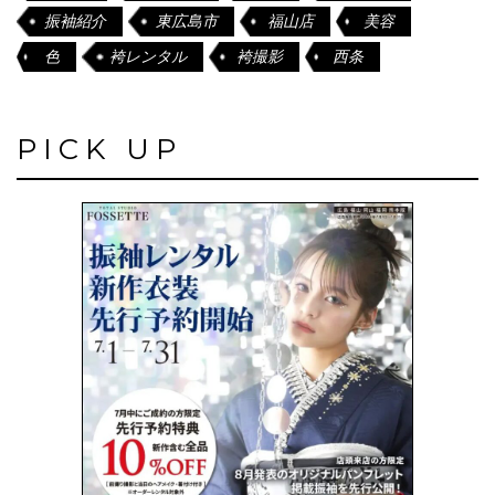
振袖紹介
東広島市
福山店
美容
色
袴レンタル
袴撮影
西条
PICK UP