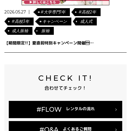
2026.05.27
#大学専門1年
#高校2年
#高校3年
キャンペーン
成人式
成人振袖
振袖
【期間限定!!】夏直前特別キャンペーン開催…
CHECK IT!
合わせてチェック！
#FLOW
レンタルの流れ
#Q&A
よくあるご質問