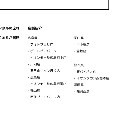
ンタルの流れ
店舗紹介
くあるご質問
広島県
岡山県
- フォトプラザ店
- 下中野店
- ポートピアパーク
- 倉敷店
- イオンモール広島府中店
- 川内店
熊本県
- 五日市コイン通り店
- 東バイパス店
- 広島店
- イオンタウン西熊本店
- イオンモール広島祇園店
福岡県
- 福山店
- 福岡西店
- 西条ブールバール店