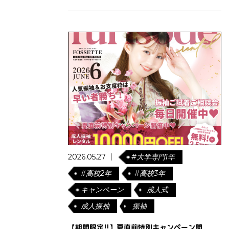
2026.05.27
#大学専門1年
#高校2年
#高校3年
キャンペーン
成人式
成人振袖
振袖
【期間限定!!】夏直前特別キャンペーン開