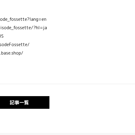
sode_fossette?lang=en
risode_fossette/?hl=ja
OS
isodeFossette/
c.base.shop/
記事一覧