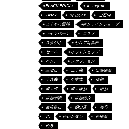
BLACK FRIDAY
Instagram
Tiktok
おでかけ
ご案内
よくある質問
オンラインショップ
キャンペーン
コスメ
スタジオ
セルフ写真館
セール
ネットショップ
ハタチ
ファッション
三次市
二十歳
出張撮影
十八歳
卒業式
情報
成人式
成人振袖
振袖
振袖知識
振袖紹介
東広島市
福山店
美容
色
袴レンタル
袴撮影
西条