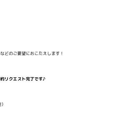
 などのご要望におこたえします！
約リクエスト完了です♪
途）